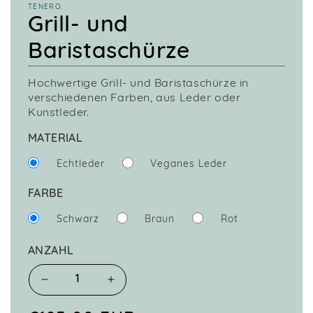
TENERO
Grill- und
Baristaschürze
Hochwertige Grill- und Baristaschürze in
verschiedenen Farben, aus Leder oder
Kunstleder.
MATERIAL
Echtleder
Veganes Leder
FARBE
Schwarz
Braun
Rot
ANZAHL
Verringere
Erhöhe
die
die