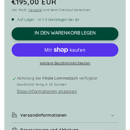
Menge
Menge
Normaler
€195,00 EUR
für
für
inkl. MwSt.
Versand
wird beim Checkout berechnet
Preis
Grill-
Grill-
und
und
Auf Lager - in 1-3 Werktagen bei dir
Baristaschürze
Baristaschürze
IN DEN WARENKORB LEGEN
Weitere Bezahlmöglichkeiten
Abholung bei
Filiale Lommatzsch
verfügbar
Gewöhnlich fertig in 24 Stunden
Shop-Informationen anzeigen
Versandinformationen