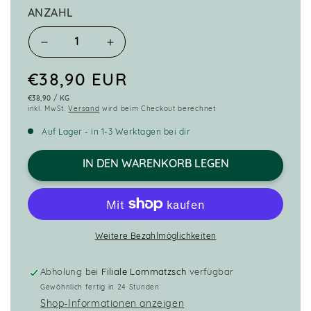
ANZAHL
Verringere
Erhöhe
die
die
Menge
Menge
Normaler
€38,90 EUR
für
für
GRUNDPREIS
PRO
€38,90
/
KG
Preis
Rib
Rib
inkl. MwSt.
Versand
wird beim Checkout berechnet
Eye
Eye
Auf Lager - in 1-3 Werktagen bei dir
Bone
Bone
In
In
IN DEN WARENKORB LEGEN
Weitere Bezahlmöglichkeiten
Abholung bei
Filiale Lommatzsch
verfügbar
Gewöhnlich fertig in 24 Stunden
Shop-Informationen anzeigen