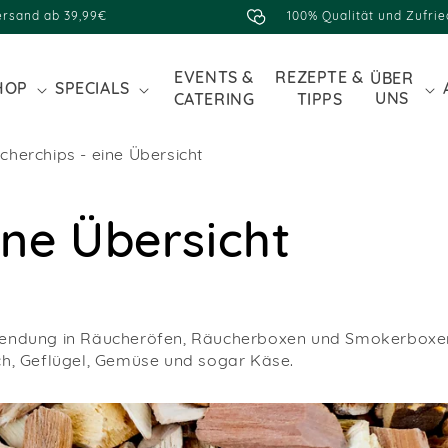
ersand ab 39,99€
100% Qualität und Zufri
EVENTS &
REZEPTE &
ÜBER
HOP
SPECIALS
UNS
CATERING
TIPPS
cherchips - eine Übersicht
ine Übersicht
rwendung in Räucheröfen, Räucherboxen und Smokerboxen.
sch, Geflügel, Gemüse und sogar Käse.