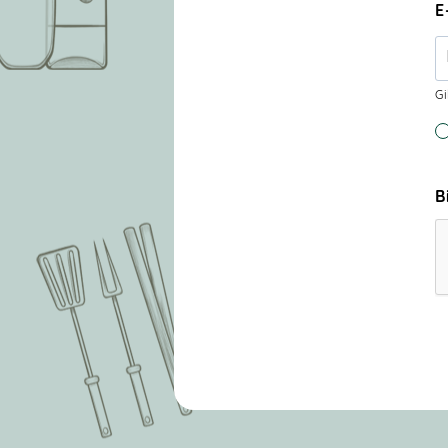
E
Gi
B