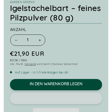
GARDEN GREENS
Igelstachelbart – feines
Pilzpulver (80 g)
ANZAHL
Verringere
Erhöhe
die
die
Menge
Menge
Normaler
€21,90 EUR
für
für
GRUNDPREIS
PRO
€27,38
/
100G
Preis
Igelstachelbart
Igelstachelbart
inkl. MwSt.
Versand
wird beim Checkout berechnet
–
–
Auf Lager - in 1-3 Werktagen bei dir
feines
feines
Pilzpulver
Pilzpulver
(80
(80
IN DEN WARENKORB LEGEN
g)
g)